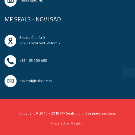
mfseals@t.mk
MF SEALS - NOVI SAD
Branka Ćopića 9
21203 Novi Sad, Veternik
+381 63 439 459
novisad@mfseals.rs
Copyright © 2013 - 2019 MF Seals d.o.o. Sva prava zadržana
Powered by Megafon