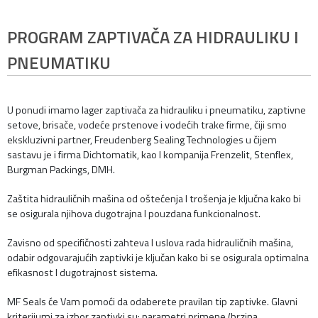
PROGRAM ZAPTIVAČA ZA HIDRAULIKU I
PNEUMATIKU
U ponudi imamo lager zaptivača za hidrauliku i pneumatiku, zaptivne
setove, brisače, vodeće prstenove i vodećih trake firme, čiji smo
ekskluzivni partner, Freudenberg Sealing Technologies u čijem
sastavu je i firma Dichtomatik, kao I kompanija Frenzelit, Stenflex,
Burgman Packings, DMH.
Zaštita hidrauličnih mašina od oštećenja I trošenja je ključna kako bi
se osigurala njihova dugotrajna I pouzdana funkcionalnost.
Zavisno od specifičnosti zahteva I uslova rada hidrauličnih mašina,
odabir odgovarajućih zaptivki je ključan kako bi se osigurala optimalna
efikasnost I dugotrajnost sistema.
MF Seals će Vam pomoći da odaberete pravilan tip zaptivke. Glavni
kriterijumi za izbor zaptivki su: parametri primene (brzina,