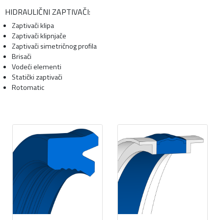
HIDRAULIČNI ZAPTIVAČI:
Zaptivači klipa
Zaptivači klipnjače
Zaptivači simetričnog profila
Brisači
Vodeći elementi
Statički zaptivači
Rotomatic