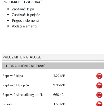
PNEUMATSKI ZAPTIVAČI:
Zaptivači klipa
Zaptivači klipnjače
Prigušni elementi
Vodeći elementi
PREUZMITE KATALOGE
HIDRAULIČNI ZAPTIVAČI
Zaptivači klipa
3.22 MB
Zaptivači klipnjače
5.06 MB
Zaptivači simetričnog profila
660 KB
Brisači
1.63 MB