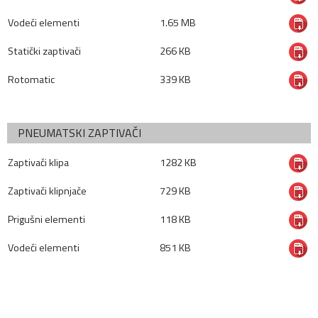
Vodeći elementi
1.65 MB
Statički zaptivači
266 KB
Rotomatic
339 KB
PNEUMATSKI ZAPTIVAČI
Zaptivači klipa
1282 KB
Zaptivači klipnjače
729 KB
Prigušni elementi
118 KB
Vodeći elementi
851 KB