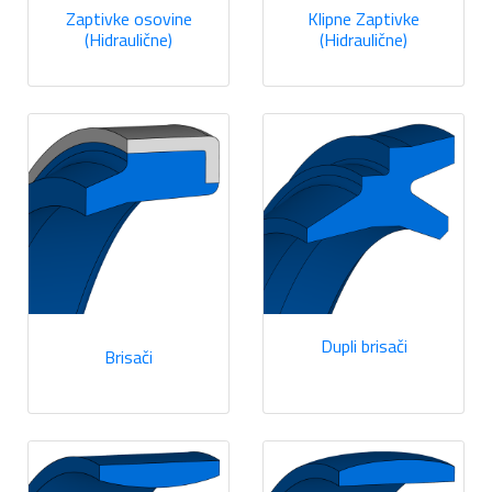
Zaptivke osovine
Klipne Zaptivke
(Hidraulične)
(Hidraulične)
Dupli brisači
Brisači