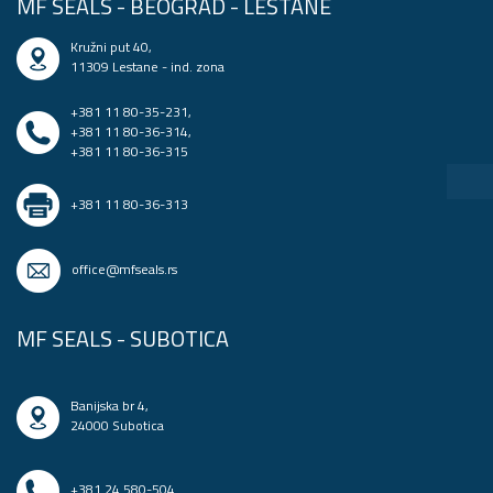
MF SEALS - BEOGRAD - LEŠTANE
Kružni put 40,
11309 Lestane - ind. zona
+381 11 80-35-231
,
+381 11 80-36-314
,
+381 11 80-36-315
+381 11 80-36-313
office@mfseals.rs
MF SEALS - SUBOTICA
Banijska br 4,
24000 Subotica
+381 24 580-504