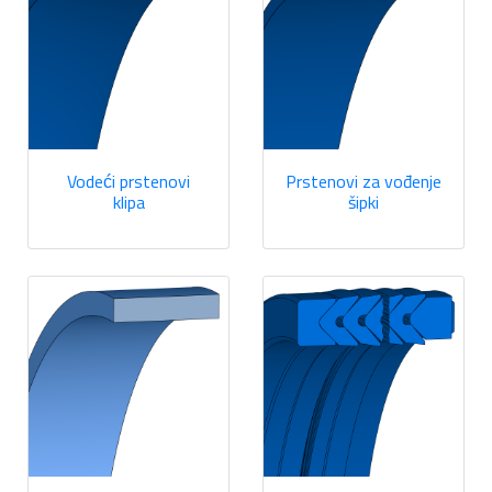
Vodeći prstenovi
Prstenovi za vođenje
klipa
šipki