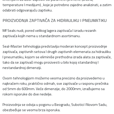
temperature I medijum) , koje je potrebno zajedno analizirati, a zatim
odabrati odgovarajuću zaptivku.
PROIZVODNJA ZAPTIVAČA ZA HIDRAULIKU I PNEUMATIKU
Mf Seals nudi, pored velikog lagera zaptivača I izradu rezanih
zaptivača kojih nema u standardnom asortimanu.
Seal-Master tehnologija predstavlja moderan koncept proizvodnje
zaptivača, zaptivnih setova I drugih zaptivnih elemenata za hidrauliku
I pneumatiku, kojom se eliminiše prethodna izrada alata za zaptivače,
tako da se zaptivači mogu proizvesti u bilo kojoj standardnoj I
nestandardnoj dimenziji.
Ovom tehnologijom možemo veoma precizno da proizvedemo u
najkraćem roku, praktično odmah, sve zaptivače u rasponu prečnika
od 5mm do 600mm. Veće dimenzije, do 2000mm, izrađujemo sa
rokom isporuke do dve nedelje.
Proizvodnja se odvija u pogonu u Beogradu, Subotici I Novom Sadu,
obezbeđuje se veoma brza isporuka.